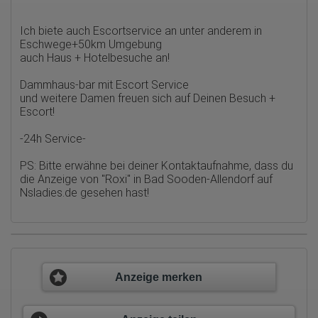
Erhobene Informationen zum Besucherverhalten sind folgende:
Ich biete auch Escortservice an unter anderem in
Herkunft (Land und Stadt)
Eschwege+50km Umgebung
Sprache
Betriebssystem
auch Haus + Hotelbesuche an!
Gerät (PC, Tablet-PC oder Smartphone)
Browser und alle verwendeten Add-ons
Dammhaus-bar mit Escort Service
Auflösung des Computers
und weitere Damen freuen sich auf Deinen Besuch +
Besucherquelle (Facebook, Suchmaschine oder
Escort!
verweisende Webseite)
Welche Dateien wurden heruntergeladen?
Welche Videos angeschaut?
-24h Service-
Wurden Werbebanner angeklickt?
Wohin ging der Besucher? Klickte er auf weitere Seiten des
PS: Bitte erwähne bei deiner Kontaktaufnahme, dass du
Portals oder hat er sie komplett verlassen?
die Anzeige von
"Roxi" in Bad Sooden-Allendorf auf
Wie lange blieb der Besucher?
Nsladies.de
gesehen hast!
Ort der Verarbeitung:
Europäische Union & USA
Hotjar
Wir nutzen Hotjar als Webanalysedient. Es wird verwendet, um
Daten über das Benutzerverhalten zu sammeln. Hotjar kann
Anzeige merken
auch im Rahmen von Umfragen und Feedbackfunktionen, die
auf unserer Website eingebunden sind, von Ihnen bereitgestellte
Informationen verarbeiten.