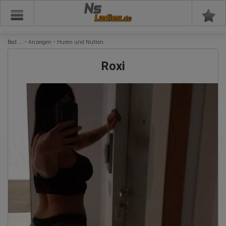
Ns
Bad ...
Anzeigen
Huren und Nutten
Roxi