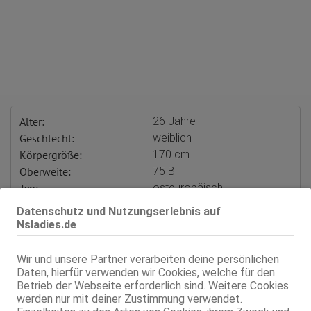
Alter:
26 Jahre
Geschlecht:
weiblich
Körpergröße:
170 cm
Oberweite:
75 B
Typ:
osteuropäisch
KF:
36
Datenschutz und Nutzungserlebnis auf
Intimbereich:
total rasiert
Nsladies.de
Haare:
schwarz, rückenlang, glatt
Augen:
braun
Wir und unsere Partner verarbeiten deine persönlichen
Haut:
mittel
Daten, hierfür verwenden wir Cookies, welche für den
Betrieb der Webseite erforderlich sind. Weitere Cookies
Sprachen:
Deutsch
werden nur mit deiner Zustimmung verwendet.
Ungarisch