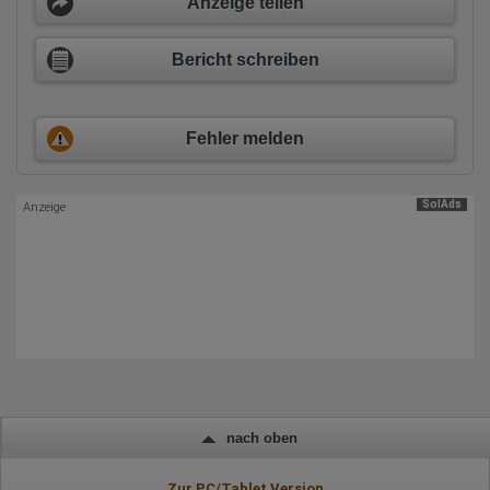
Anzeige teilen
Herausgeber:
Hotjar Limited, Malta
Bericht schreiben
Erhobene Daten:
Datum und Uhrzeit des Besuchs
Gerätetyp
Geografischer Standort
Fehler melden
IP-Adresse
Mausbewegungen
Besuchte Seiten
Referrer URL
SolAds
Anzeige
Bildschirmauflösung
Eindeutige Gerätekennung
Sprachinformationen
Gerätebestriebssystem
Browser-Typ
Klicks
Domain-Name
Eindeutige Benutzerkennung
Antworten auf Umfragen
Ort der Verarbeitung:
Europäische Union
Rechtliche Grundlage der Verarbeitung
nach oben
Art. 6 Abs. 1 S. 1 lit. a DSGVO
Zur PC/Tablet Version