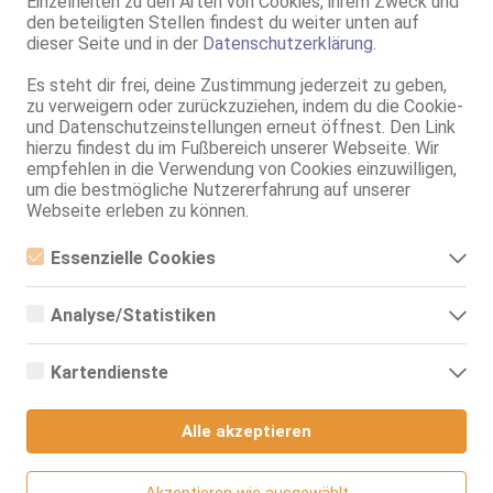
Einzelheiten zu den Arten von Cookies, ihrem Zweck und
Verkehr:
GV
den beteiligten Stellen findest du weiter unten auf
Franz.
dieser Seite und in der
Datenschutzerklärung
.
Franz. bei Ihr
Franz. beidseitig
Es steht dir frei, deine Zustimmung jederzeit zu geben,
D**p Thr**t
zu verweigern oder zurückzuziehen, indem du die Cookie-
Span. / BV
und Datenschutzeinstellungen erneut öffnest. Den Link
GF6
hierzu findest du im Fußbereich unserer Webseite. Wir
Flotter Dreier (MFF)
empfehlen in die Verwendung von Cookies einzuwilligen,
Zu dritt (MMF)
um die bestmögliche Nutzererfahrung auf unserer
Herrenrunde
Webseite erleben zu können.
Service für:
Herren
Service:
Schmusen, Kuscheln
Essenzielle Cookies
Körperküsse
Essenzielle Cookies sind alle notwendigen Cookies, die für den
DS aktiv
Betrieb der Webseite notwendig sind, indem Grundfunktionen
DS passiv
Analyse/Statistiken
ermöglicht werden. Die Webseite kann ohne diese Cookies nicht
KB passiv
richtig funktionieren.
Analyse- bzw. Statistikcookies sind Cookies, die der Analyse der
Fingerspiele aktiv
Webseiten-Nutzung und der Erstellung von anonymisierten
Kartendienste
Fingerspiele passiv
Zugriffsstatistiken dienen. Sie helfen den Webseiten-Besitzern zu
Mast.
verstehen, wie Besucher mit Webseiten interagieren, indem
Google Maps
Informationen anonym gesammelt und gemeldet werden.
LS / Duo
Alle akzeptieren
Badeservice
Wenn Sie Google Maps auf unserer Webseite nutzen, können
Duschservice
Google Analytics
Informationen über Ihre Benutzung dieser Seite sowie Ihre IP-
gekonnter Striptease
Adresse an einen Server in den USA übertragen und auf diesem