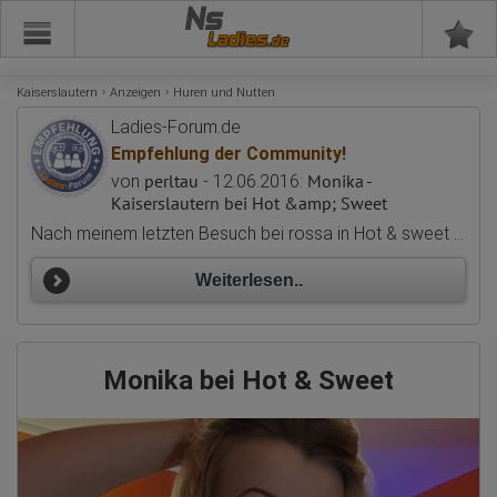
Ns
Kaiserslautern
Anzeigen
Huren und Nutten
Ladies-Forum.de
Empfehlung der Community!
perltau
Monika -
von
- 12.06.2016:
Kaiserslautern bei Hot &amp; Sweet
Nach meinem letzten Besuch bei rossa in Hot & sweet ging es heute für mich zu monika.ich war begeistert von rossa und der Location .da diese jedoch momentan nicht da ist fiel meine Wahl auf Monika.da kann ich mich den guten berichten nur anschließen . Nette Dame,ov der spitzenklasse.keine Berührungsängste,beim GV ging sie trotz des Wetters gut mit und hielt gut dagegen .wurde auch fordernd. Bei ihr gibt es gf6 felling mit allem notwendigen service.und das zu einem unschlagbaren Preis. Wenn beide das nächste mal anwesend sind weiss ich nicht wenn ich da besuchen soll.beide sind eine Klasse für sich.der laden sowieso .
Weiterlesen..
Monika bei Hot & Sweet