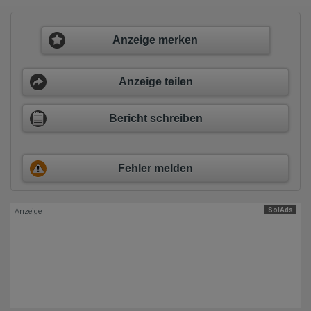
Referrer URL
Bildschirmauflösung
Eindeutige Gerätekennung
Anzeige merken
Sprachinformationen
Gerätebestriebssystem
Browser-Typ
Klicks
Anzeige teilen
Domain-Name
Eindeutige Benutzerkennung
Antworten auf Umfragen
Bericht schreiben
Ort der Verarbeitung:
Europäische Union
Rechtliche Grundlage der Verarbeitung
Fehler melden
Art. 6 Abs. 1 S. 1 lit. a DSGVO
SolAds
Anzeige