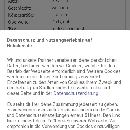
Alter:
29 Jahre
Geschlecht:
weiblich
Körpergröße:
162 cm
Oberweite:
75 B, natur
Typ:
mitteleuropäisch
KF:
34/36
Datenschutz und Nutzungserlebnis auf
Gewicht:
50 kg
Nsladies.de
Intimbereich:
total rasiert
Haare:
blond, schulterlang, glatt
Wir und unsere Partner verarbeiten deine persönlichen
Augen:
grün
Daten, hierfür verwenden wir Cookies, welche für den
Haut:
mittel
Betrieb der Webseite erforderlich sind. Weitere Cookies
werden nur mit deiner Zustimmung verwendet.
Körperschmuck:
Tattoos, Gesichts-Piercing, Nabel-
Einzelheiten zu den Arten von Cookies, ihrem Zweck und
Piercing
den beteiligten Stellen findest du weiter unten auf
Sprachen:
Deutsch
dieser Seite und in der
Datenschutzerklärung
.
Englisch
Verkehr:
GV
Es steht dir frei, deine Zustimmung jederzeit zu geben,
Franz.
zu verweigern oder zurückzuziehen, indem du die Cookie-
Franz. bei Ihr
und Datenschutzeinstellungen erneut öffnest. Den Link
Franz. beidseitig
hierzu findest du im Fußbereich unserer Webseite. Wir
GF6
empfehlen in die Verwendung von Cookies einzuwilligen,