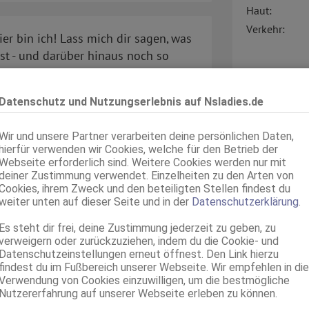
Haut:
Verkehr:
ier bin ich! Lass mich dir sagen, was
lst - und darüber hinaus noch so
mir in guten Händen. Also, worauf
den es krachen lassen!
Datenschutz und Nutzungserlebnis auf Nsladies.de
Wir und unsere Partner verarbeiten deine persönlichen Daten,
Service für:
ahme, dass du die Anzeige auf
hierfür verwenden wir Cookies, welche für den Betrieb der
Service:
Webseite erforderlich sind. Weitere Cookies werden nur mit
deiner Zustimmung verwendet. Einzelheiten zu den Arten von
Cookies, ihrem Zweck und den beteiligten Stellen findest du
weiter unten auf dieser Seite und in der
Datenschutzerklärung
.
Es steht dir frei, deine Zustimmung jederzeit zu geben, zu
verweigern oder zurückzuziehen, indem du die Cookie- und
Datenschutzeinstellungen erneut öffnest. Den Link hierzu
findest du im Fußbereich unserer Webseite. Wir empfehlen in die
Verwendung von Cookies einzuwilligen, um die bestmögliche
Nutzererfahrung auf unserer Webseite erleben zu können.