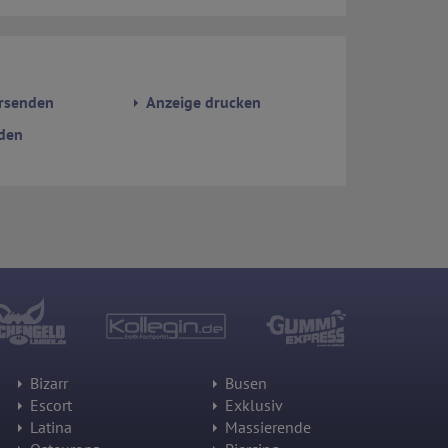
rsenden
Anzeige drucken
den
Bizarr
Busen
Escort
Exklusiv
Latina
Massierende