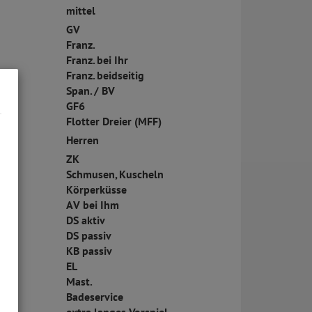
mittel
GV
Franz.
Franz. bei Ihr
Franz. beidseitig
Span. / BV
GF6
Flotter Dreier (MFF)
Herren
ZK
Schmusen, Kuscheln
Körperküsse
AV bei Ihm
DS aktiv
DS passiv
KB passiv
EL
Mast.
Badeservice