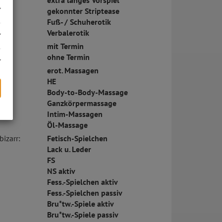
extra langes Vorspiel
gekonnter Striptease
Fuß- / Schuherotik
Verbalerotik
mit Termin
ohne Termin
erot. Massagen
HE
Body-to-Body-Massage
Ganzkörpermassage
Intim-Massagen
s
Öl-Massage
bizarr:
Fetisch-Spielchen
Lack u. Leder
FS
NS aktiv
Fess.-Spielchen aktiv
Fess.-Spielchen passiv
Bru*tw.-Spiele aktiv
Bru*tw.-Spiele passiv