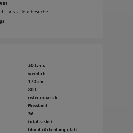
ein
nd Haus-/ Hotelbesuche
gs
30 Jahre
weiblich
170 cm
80 C
osteuropäisch
Russland
36
total rasiert
blond, rückenlang, glatt