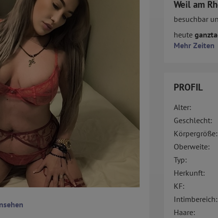
Weil am Rh
besuchbar u
heute
ganzta
Mehr Zeiten
PROFIL
Alter:
Geschlecht:
Körpergröße:
Oberweite:
Typ:
Herkunft:
KF:
Intimbereich:
ansehen
Haare: