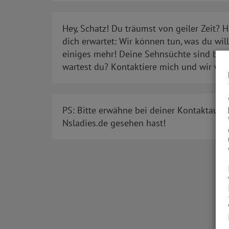
Hey, Schatz! Du träumst von geiler Zeit? H
dich erwartet: Wir können tun, was du wil
einiges mehr! Deine Sehnsüchte sind bei 
wartest du? Kontaktiere mich und wir wer
PS: Bitte erwähne bei deiner Kontaktaufn
Nsladies.de gesehen hast!