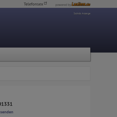
Telefonsex
SolAds Anzeige
01331
 senden