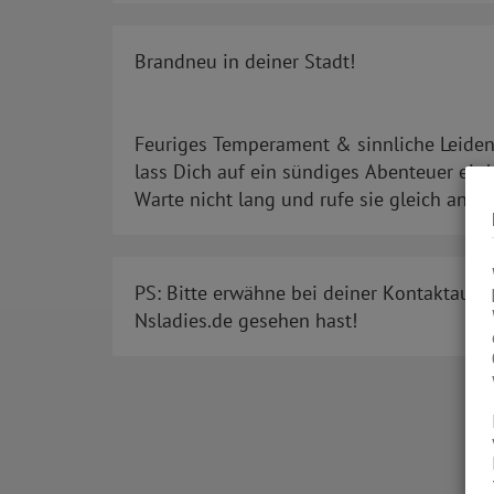
Brandneu in deiner Stadt!
Feuriges Temperament & sinnliche Leidens
lass Dich auf ein sündiges Abenteuer ein!
Warte nicht lang und rufe sie gleich an!
PS: Bitte erwähne bei deiner Kontaktaufn
Nsladies.de gesehen hast!