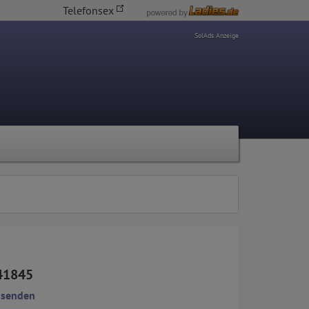
Telefonsex
SolAds Anzeige
41845
 senden