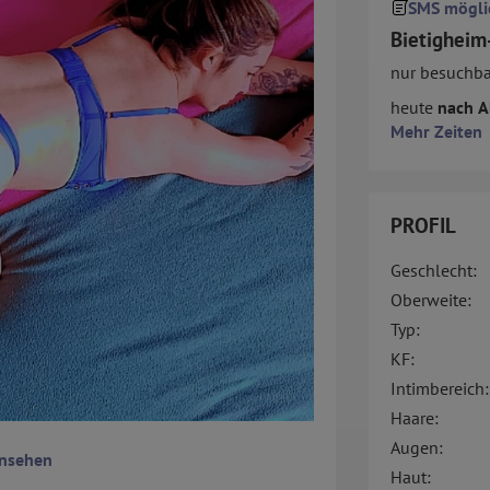
SMS mögli
Bietigheim
nur besuchba
heute
nach A
Mehr Zeiten
PROFIL
Geschlecht:
Oberweite:
Typ:
KF:
Intimbereich:
Haare:
Augen:
ansehen
Haut: