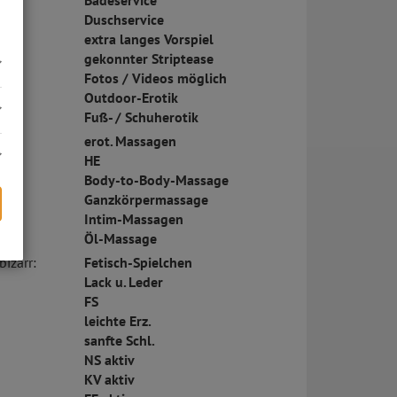
Badeservice
Duschservice
extra langes Vorspiel
gekonnter Striptease
Fotos / Videos möglich
Outdoor-Erotik
Fuß- / Schuherotik
erot. Massagen
HE
Body-to-Body-Massage
Ganzkörpermassage
Intim-Massagen
Öl-Massage
s
bizarr:
Fetisch-Spielchen
Lack u. Leder
FS
leichte Erz.
sanfte Schl.
NS aktiv
KV aktiv