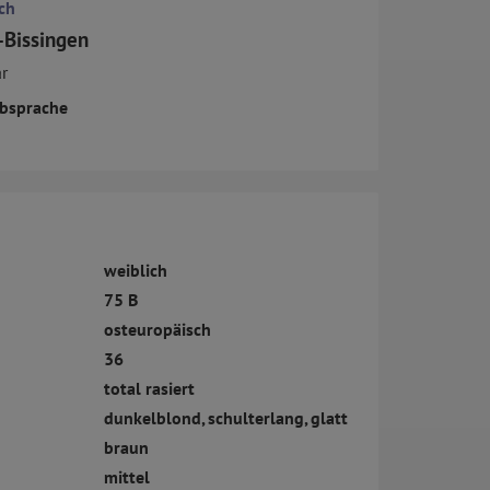
ch
-Bissingen
r
bsprache
weiblich
75 B
osteuropäisch
36
total rasiert
dunkelblond, schulterlang, glatt
braun
mittel