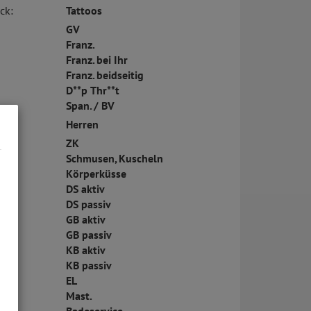
ck:
Tattoos
GV
Franz.
Franz. bei Ihr
Franz. beidseitig
D**p Thr**t
Span. / BV
Herren
ZK
Schmusen, Kuscheln
Körperküsse
DS aktiv
DS passiv
GB aktiv
GB passiv
KB aktiv
KB passiv
EL
Mast.