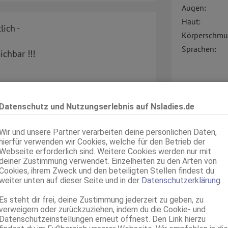
Augen:
Haut:
lich -
Körperschmu
Sprachen:
chbar !!!
Verkehr:
Datenschutz und Nutzungserlebnis auf Nsladies.de
hlen ###
Wir und unsere Partner verarbeiten deine persönlichen Daten,
hierfür verwenden wir Cookies, welche für den Betrieb der
Webseite erforderlich sind. Weitere Cookies werden nur mit
deiner Zustimmung verwendet. Einzelheiten zu den Arten von
Service für:
Cookies, ihrem Zweck und den beteiligten Stellen findest du
Service:
weiter unten auf dieser Seite und in der
Datenschutzerklärung
.
 möchte nicht lange schreiben ....
Es steht dir frei, deine Zustimmung jederzeit zu geben, zu
les Verrückte
verweigern oder zurückzuziehen, indem du die Cookie- und
Datenschutzeinstellungen erneut öffnest. Den Link hierzu