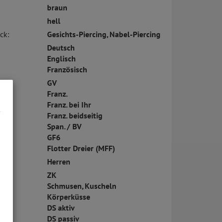
braun
hell
ck:
Gesichts-Piercing, Nabel-Piercing
Deutsch
Englisch
Französisch
GV
Franz.
Franz. bei Ihr
Franz. beidseitig
Span. / BV
GF6
Flotter Dreier (MFF)
Herren
ZK
Schmusen, Kuscheln
Körperküsse
DS aktiv
DS passiv