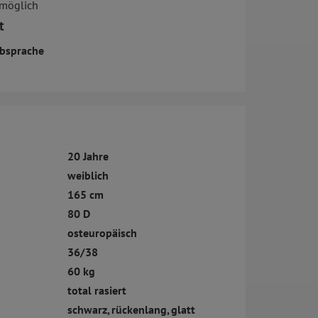
 möglich
t
bsprache
20 Jahre
weiblich
165 cm
80 D
osteuropäisch
36/38
60 kg
total rasiert
schwarz, rückenlang, glatt