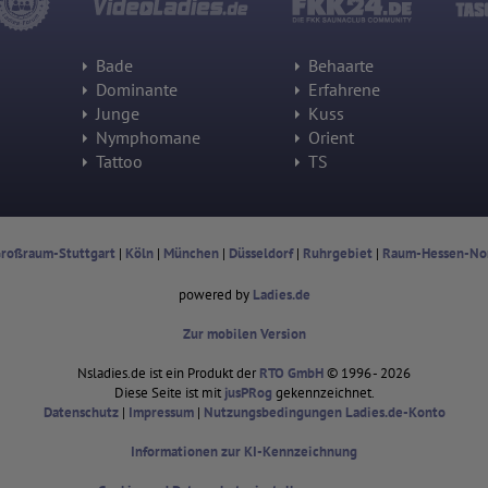
oder hat er sie komplett verlassen?
Wie lange blieb der Besucher?
Ort der Verarbeitung:
Bade
Behaarte
Europäische Union & USA
Dominante
Erfahrene
Hotjar
Junge
Kuss
Nymphomane
Orient
Wir nutzen Hotjar als Webanalysedient. Es wird verwendet, um Daten
Tattoo
TS
über das Benutzerverhalten zu sammeln. Hotjar kann auch im
Rahmen von Umfragen und Feedbackfunktionen, die auf unserer
Website eingebunden sind, von Ihnen bereitgestellte Informationen
verarbeiten.
Herausgeber:
roßraum-Stuttgart
|
Köln
|
München
|
Düsseldorf
|
Ruhrgebiet
|
Raum-Hessen-No
Hotjar Limited, Malta
powered by
Ladies.de
Erhobene Daten:
Datum und Uhrzeit des Besuchs
Gerätetyp
Zur mobilen Version
Geografischer Standort
IP-Adresse
Nsladies.de ist ein Produkt der
RTO GmbH
© 1996 - 2026
Mausbewegungen
Diese Seite ist mit
jusPRog
gekennzeichnet.
Besuchte Seiten
Datenschutz
|
Impressum
|
Nutzungsbedingungen Ladies.de-Konto
Referrer URL
Bildschirmauflösung
Informationen zur KI-Kennzeichnung
Eindeutige Gerätekennung
Sprachinformationen