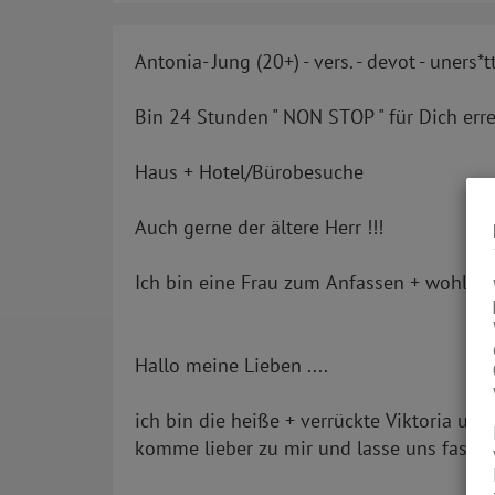
Antonia- Jung (20+) - vers. - devot - uners*tt
Bin 24 Stunden " NON STOP " für Dich errei
Haus + Hotel/Bürobesuche
Auch gerne der ältere Herr !!!
Ich bin eine Frau zum Anfassen + wohlfü
Hallo meine Lieben ....
ich bin die heiße + verrückte Viktoria und
komme lieber zu mir und lasse uns fast al