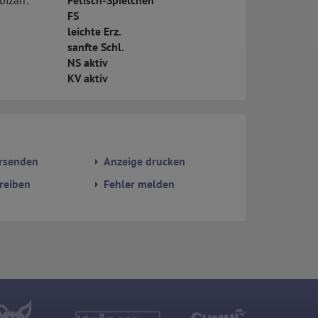
bizarr:
Fetisch-Spielchen
FS
leichte Erz.
sanfte Schl.
NS aktiv
KV aktiv
rsenden
Anzeige drucken
reiben
Fehler melden