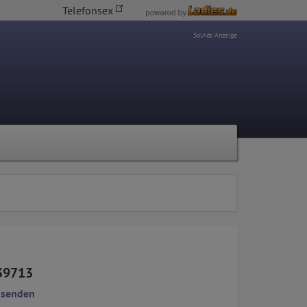
Telefonsex
SolAds Anzeige
39713
 senden