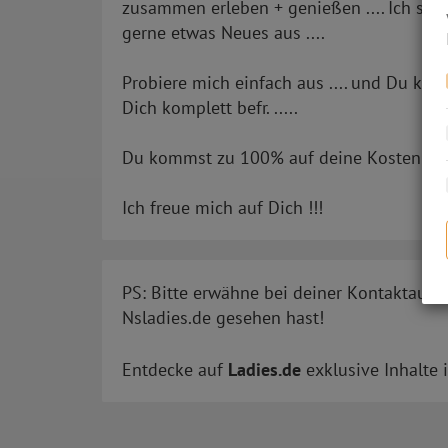
zusammen erleben + genießen .... Ich ste
gerne etwas Neues aus ....
Probiere mich einfach aus .... und Du kom
Dich komplett befr. .....
Du kommst zu 100% auf deine Kosten ... !
Ich freue mich auf Dich !!!
PS: Bitte erwähne bei deiner Kontaktaufn
Nsladies.de gesehen hast!
Entdecke auf
Ladies.de
exklusive Inhalte 