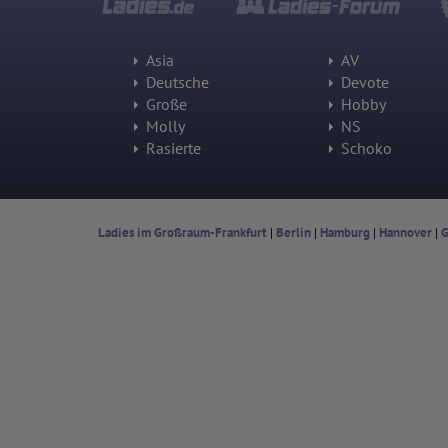
Asia
AV
Deutsche
Devote
Große
Hobby
Molly
NS
Rasierte
Schoko
Ladies im Großraum-Frankfurt
|
Berlin
|
Hamburg
|
Hannover
|
G