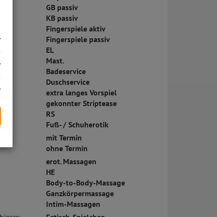
GB passiv
KB passiv
Fingerspiele aktiv
Fingerspiele passiv
EL
Mast.
Badeservice
Duschservice
extra langes Vorspiel
gekonnter Striptease
RS
Fuß- / Schuherotik
mit Termin
s
ohne Termin
erot. Massagen
HE
Body-to-Body-Massage
Ganzkörpermassage
Intim-Massagen